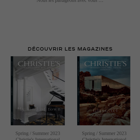
Nous les partageons avec vous …
THE MONTPELLIER TUSCAN COUNTRYSIDE
Surface area: 390 M²
Land: 15624 M²
2 400 000 €
DÉCOUVRIR LES MAGAZINES
Spring / Summer 2023
Spring / Summer 2023
Christie's International
Christie's International