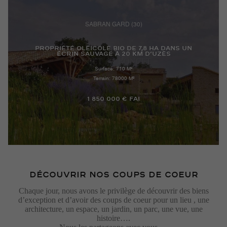
SABRAN GARD (30)
PROPRIÉTÉ OLÉICOLE BIO DE 7,8 HA DANS UN
ÉCRIN SAUVAGE À 20 KM D’UZÈS
Surface: 710 M²
Terrain: 78000 M²
1 850 000 € FAI
DÉCOUVRIR NOS COUPS DE COEUR
Chaque jour, nous avons le privilège de découvrir des biens
d’exception et d’avoir des coups de coeur pour un lieu , une
architecture, un espace, un jardin, un parc, une vue, une
HÉRAULT MONTPELLIER (34)
histoire….