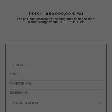
Prix :
850 000,00 € FAI
Les prix indiqués incluent nos honoraires de négociation.
Mandat charge vendeur RÉF : 2129IB
PP.
Prénom
*
Nom
*
Adresse
Mail
*
Téléphone
*
Pays
de
Résidence
Pays