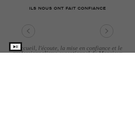
ILS NOUS ONT FAIT CONFIANCE
L'accueil, l'écoute, la mise en confiance et le
professionnalisme exceptionnel de Monsieur
Nicolas Bruguière sont remarquables en
immobilier, maîtrisant tous les détails et
retours au potentiel acheteur.
ELISABETH P
Art. Beauty. Provenance