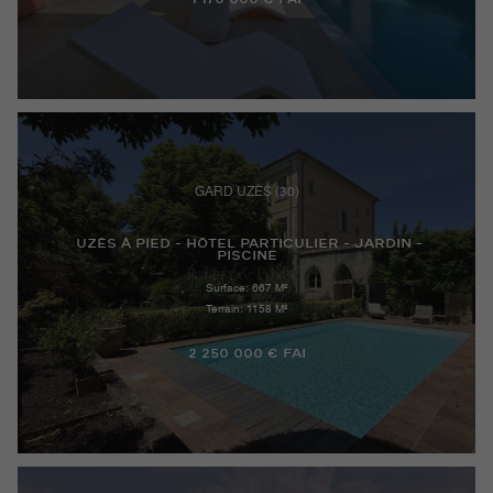
GARD UZÈS (30)
UZÈS À PIED - HÔTEL PARTICULIER - JARDIN -
PISCINE
Surface: 667 M²
Terrain: 1158 M²
2 250 000 € FAI