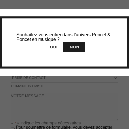
Prénom
*
Nom
Souhaitez-vous entrer dans l'univers Poncet &
*
Poncet en musique ?
Adresse
Mail
Oui
Non
*
Téléphone
*
Pays
de
Résidence
Pays
Objet
*
*
Bien
immobilier
*
Votre
Message
«
» indique les champs nécessaires
*
Pour soumettre ce formulaire, vous devez accepter
*