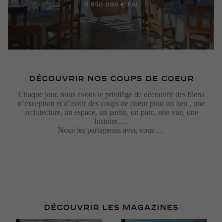
5 950 000 € FAI
DÉCOUVRIR NOS COUPS DE COEUR
Chaque jour, nous avons le privilège de découvrir des biens
d’exception et d’avoir des coups de coeur pour un lieu , une
HÉRAULT MONTPELLIER (34)
architecture, un espace, un jardin, un parc, une vue, une
histoire….
Nous les partageons avec vous …
MAJESTUEUSE PROPRIÉTÉ DE 390 M² À ASSAS
AVEC PISCINE
Surface: 390 M²
Terrain: 15624 M²
2 400 000 €
DÉCOUVRIR LES MAGAZINES